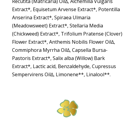
Recutita (Matricaria) Oil∆, Alchemilla Vulgaris
Extract*, Equisetum Arvense Extract*, Potentilla
Anserina Extract*, Spiraea Ulmaria
(Meadowsweet) Extract*, Stellaria Media
(Chickweed) Extract*, Trifolium Pratense (Clover)
Flower Extract*, Anthemis Nobilis Flower Oil∆,
Commiphora Myrrha Oil∆, Capsella Bursa-
Pastoris Extract*, Salix alba (Willow) Bark
Extract*, Lactic acid, Benzaldehyde, Cupressus
Sempervirens Oil∆, Limonene**, Linalool**.