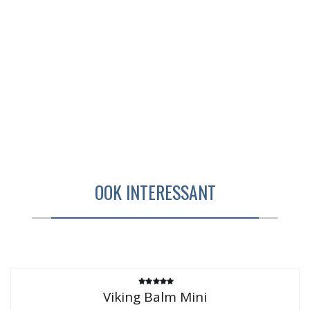
OOK INTERESSANT
Gewaardeerd
Viking Balm Mini
4.83
uit 5