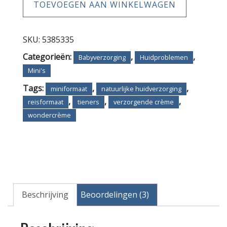
TOEVOEGEN AAN WINKELWAGEN
SKU:
5385335
Categorieën:
,
,
Babyverzorging
Huidproblemen
Mini's
Tags:
,
,
miniformaat
natuurlijke huidverzorging
,
,
,
reisformaat
tieners
verzorgende crème
wondercrème
Beschrijving
Beoordelingen (3)