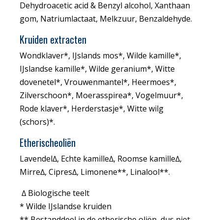
Dehydroacetic acid & Benzyl alcohol, Xanthaan
gom, Natriumlactaat, Melkzuur, Benzaldehyde.
Kruiden extracten
Wondklaver*, IJslands mos*, Wilde kamille*,
IJslandse kamille*, Wilde geranium*, Witte
dovenetel*, Vrouwenmantel*, Heermoes*,
Zilverschoon*, Moerasspirea*, Vogelmuur*,
Rode klaver*, Herderstasje*, Witte wilg
(schors)*.
Etherischeoliën
Lavendel∆, Echte kamille∆, Roomse kamille∆,
Mirre∆, Cipres∆, Limonene**, Linalool**.
∆ Biologische teelt
* Wilde IJslandse kruiden
** Bestanddeel in de etherische oliën, dus niet