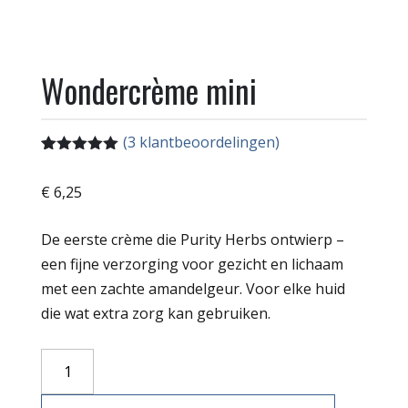
Wondercrème mini
(
3
klantbeoordelingen)
Gewaardeerd
3
5.00
op 5
€
6,25
gebaseerd
op
klant
waarderingen
De eerste crème die Purity Herbs ontwierp –
een fijne verzorging voor gezicht en lichaam
met een zachte amandelgeur. Voor elke huid
die wat extra zorg kan gebruiken.
Wondercrème
mini
aantal