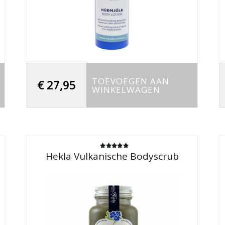
TOEVOEGEN AAN
€
27,95
WINKELWAGEN
Hekla Vulkanische Bodyscrub
Gewaardeerd
5.00
uit 5