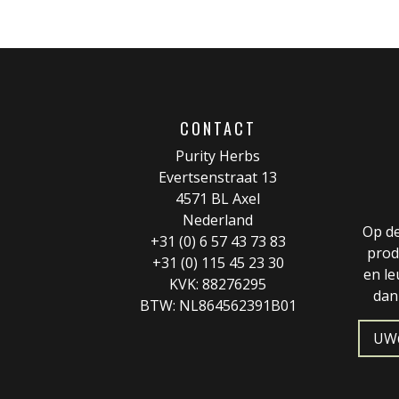
CONTACT
Purity Herbs
Evertsenstraat 13
4571 BL Axel
Nederland
Op de
+31 (0) 6 57 43 73 83
prod
+31 (0) 115 45 23 30
en le
KVK: 88276295
dan
BTW: NL864562391B01