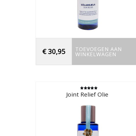
TOEVOEGEN AAN
€
30,95
WINKELWAGEN
Joint Relief Olie
Gewaardeerd
5.00
uit 5