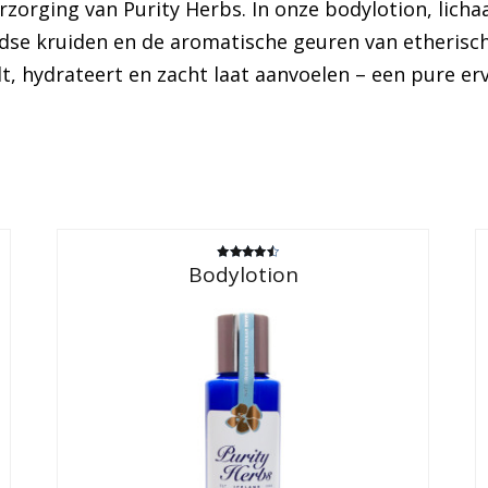
rzorging van Purity Herbs. In onze bodylotion, lic
ndse kruiden en de aromatische geuren van etherisch
dt, hydrateert en zacht laat aanvoelen – een pure er
Bodylotion
Gewaardeerd
4.50
uit 5