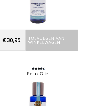
TOEVOEGEN AAN
€
30,95
WINKELWAGEN
Relax Olie
Gewaardeerd
4.50
uit 5