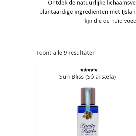
Ontdek de natuurlijke lichaamsve
plantaardige ingrediënten met IJsla
lijn die de huid voe
Gesorteerd
Toont alle 9 resultaten
op
populariteit
Sun Bliss (Sólarsæla)
Gewaardeerd
4.75
uit 5