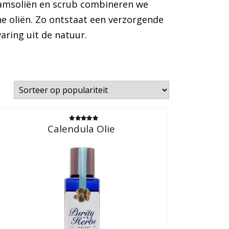
haamsoliën en scrub combineren we
e oliën. Zo ontstaat een verzorgende
varing uit de natuur.
Calendula Olie
Gewaardeerd
5.00
uit 5