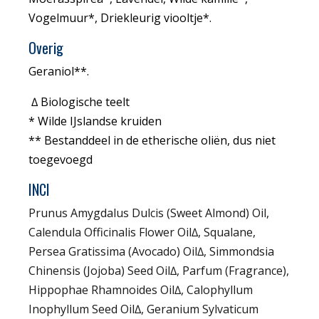
Vogelmuur*, Driekleurig viooltje*.
Overig
Geraniol**.
∆ Biologische teelt
* Wilde IJslandse kruiden
** Bestanddeel in de etherische oliën, dus niet
toegevoegd
INCI
Prunus Amygdalus Dulcis (Sweet Almond) Oil,
Calendula Officinalis Flower Oil∆, Squalane,
Persea Gratissima (Avocado) Oil∆, Simmondsia
Chinensis (Jojoba) Seed Oil∆, Parfum (Fragrance),
Hippophae Rhamnoides Oil∆, Calophyllum
Inophyllum Seed Oil∆, Geranium Sylvaticum