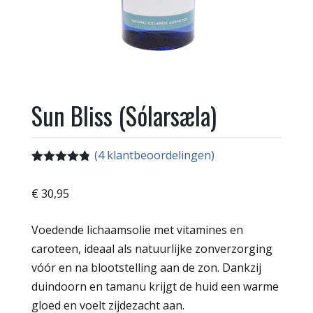
Sun Bliss (Sólarsæla)
(
4
klantbeoordelingen)
Gewaardeerd
4
4.75
op 5
€
30,95
gebaseerd
op
klant
waarderingen
Voedende lichaamsolie met vitamines en
caroteen, ideaal als natuurlijke zonverzorging
vóór en na blootstelling aan de zon. Dankzij
duindoorn en tamanu krijgt de huid een warme
gloed en voelt zijdezacht aan.