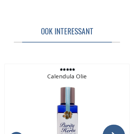
OOK INTERESSANT
Gewaardeerd
Calendula Olie
5.00
uit 5