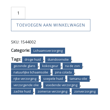
Sun
Bliss
(Sólarsæla)
TOEVOEGEN AAN WINKELWAGEN
aantal
SKU:
1544002
Categorie:
Lichaamsverzorging
Tags:
,
,
droge huid
duindoornolie
,
,
,
gezonde glans
kokosgeur
na de zon
,
,
natuurlijke lichaamsolie
pina colada
,
,
,
rijke verzorging
soepele huid
tamanu-olie
,
,
verzorgende olie
voedende verzorging
,
,
zachte huid
zomerse verzorging
zonverzorging