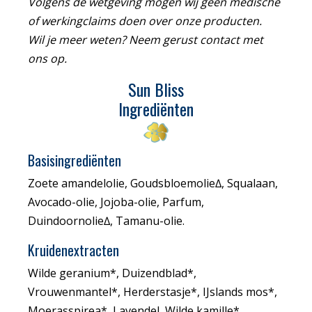
Volgens de wetgeving mogen wij geen medische
of werkingclaims doen over onze producten.
Wil je meer weten? Neem gerust contact met
ons op.
Sun Bliss
Ingre
diënten
Basisingrediënten
Zoete amandelolie, Goudsbloemolie∆, Squalaan,
Avocado-olie, Jojoba-olie, Parfum,
Duindoornolie∆, Tamanu-olie.
Kruidenextracten
Wilde geranium*, Duizendblad*,
Vrouwenmantel*, Herderstasje*, IJslands mos*,
Moerasspirea*, Lavendel, Wilde kamille*,