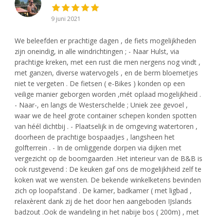
9 juni 2021
We beleefden er prachtige dagen , de fiets mogelijkheden
zijn oneindig, in alle windrichtingen ; - Naar Hulst, via
prachtige kreken, met een rust die men nergens nog vindt ,
met ganzen, diverse watervogels , en de berm bloemetjes
niet te vergeten . De fietsen ( e-Bikes ) konden op een
veilige manier geborgen worden ,mét oplaad mogelijkheid .
- Naar-, en langs de Westerschelde ; Uniek zee gevoel ,
waar we de heel grote container schepen konden spotten
van héél dichtbij . - Plaatselijk in de omgeving watertoren ,
doorheen de prachtige bospaadjes , langsheen het
golfterrein . - In de omliggende dorpen via dijken met
vergezicht op de boomgaarden .Het interieur van de B&B is
ook rustgevend : De keuken gaf ons de mogelijkheid zelf te
koken wat we wensten. De bekende winkelketens bevinden
zich op loopafstand . De kamer, badkamer ( met ligbad ,
relaxèrent dank zij de het door hen aangeboden IJslands
badzout .Ook de wandeling in het nabije bos ( 200m) , met