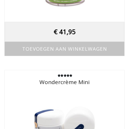
€
41,95
TOEVOEGEN AAN WINKELWAGEN
Gewaardeerd
Wondercrème Mini
5.00
uit 5