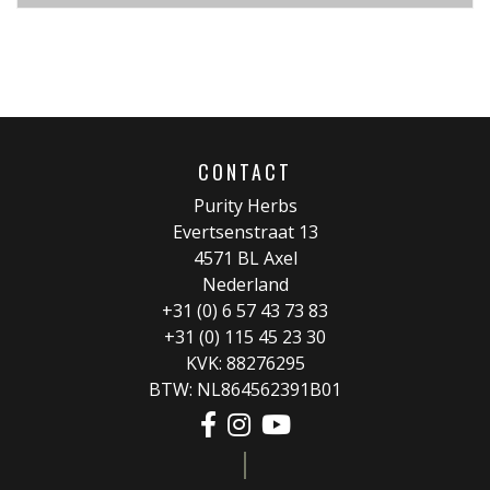
€ 35,70.
€ 31,95.
CONTACT
Purity Herbs
Evertsenstraat 13
4571 BL Axel
Nederland
+31 (0) 6 57 43 73 83
+31 (0) 115 45 23 30
KVK: 88276295
BTW: NL864562391B01