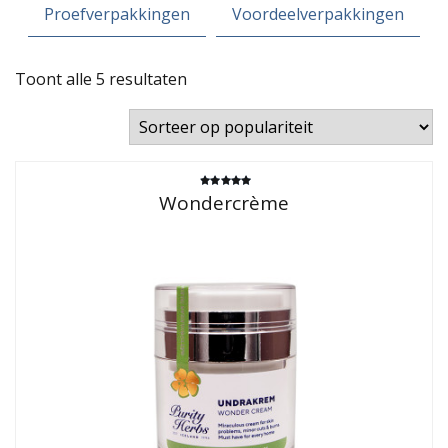
Proefverpakkingen
Voordeelverpakkingen
Gesorteerd
Toont alle 5 resultaten
op
populariteit
Gewaardeerd
Wondercrème
5.00
uit 5