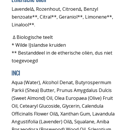
Lavendel∆, Rozenhout, Citroen∆, Benzyl
benzoate**, Citral**, Geraniol**, Limonene**,
Linalool**.
∆ Biologische teelt
* Wilde IJslandse kruiden
** Bestanddeel in de etherische oliën, dus niet
toegevoegd
INCI
Aqua (Water), Alcohol Denat, Butyrospermum
Parkii (Shea) Butter, Prunus Amygdalus Dulcis
(Sweet Almond) Oil, Olea Europaea (Olive) Fruit
Oil, Cetearyl Glucoside, Glycerin, Calendula
Officinalis Flower Oil∆, Xanthan Gum, Lavandula
Angustifolia (Lavender) Oil∆, Squalane, Aniba
Rosaeodora (Rosewood) Wood Oil, Sclerotium