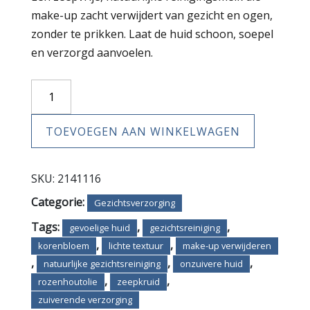
make-up zacht verwijdert van gezicht en ogen,
zonder te prikken. Laat de huid schoon, soepel
en verzorgd aanvoelen.
Reinigingsmelk
aantal
TOEVOEGEN AAN WINKELWAGEN
SKU:
2141116
Categorie:
Gezichtsverzorging
Tags:
,
,
gevoelige huid
gezichtsreiniging
,
,
korenbloem
lichte textuur
make-up verwijderen
,
,
,
natuurlijke gezichtsreiniging
onzuivere huid
,
,
rozenhoutolie
zeepkruid
zuiverende verzorging