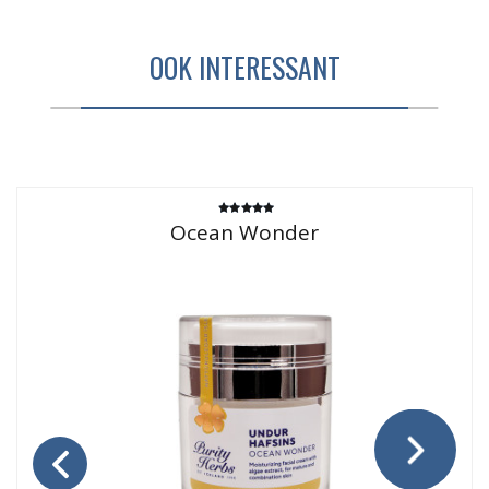
OOK INTERESSANT
Gewaardeerd
Ocean Wonder
4.67
uit 5