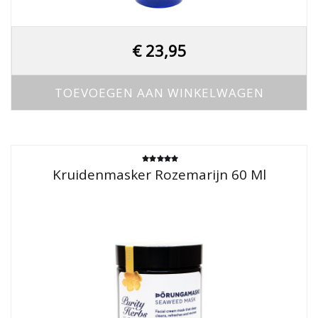
€
23,95
TOEVOEGEN AAN WINKELWAGEN
Gewaardeerd
Kruidenmasker Rozemarijn 60 Ml
5.00
uit 5