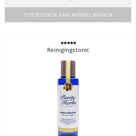
TOEVOEGEN AAN WINKELWAGEN
Gewaardeerd
Reinigingstonic
5.00
uit 5