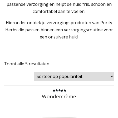
passende verzorging en helpt de huid fris, schoon en
comfortabel aan te voelen.
Hieronder ontdek je verzorgingsproducten van Purity
Herbs die passen binnen een verzorgingsroutine voor
een onzuivere huid.
Gesorteerd
Toont alle 5 resultaten
op
populariteit
Gewaardeerd
Wondercrème
5.00
uit 5