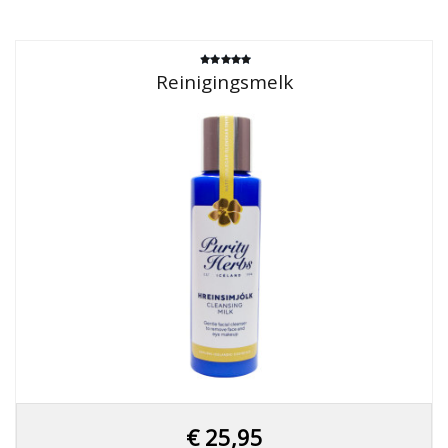
Gewaardeerd
Reinigingsmelk
4.75
uit 5
€
25,95