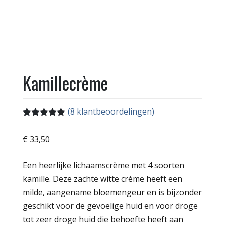
Kamillecrème
(
8
klantbeoordelingen)
Gewaardeerd
8
4.88
op 5
€
33,50
gebaseerd
op
klant
waarderingen
Een heerlijke lichaamscrème met 4 soorten
kamille. Deze zachte witte crème heeft een
milde, aangename bloemengeur en is bijzonder
geschikt voor de gevoelige huid en voor droge
tot zeer droge huid die behoefte heeft aan