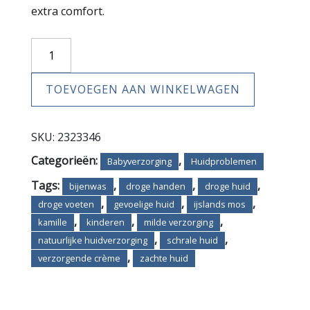
extra comfort.
Kamillecrème
aantal
TOEVOEGEN AAN WINKELWAGEN
SKU:
2323346
Categorieën:
,
Babyverzorging
Huidproblemen
Tags:
,
,
,
bijenwas
droge handen
droge huid
,
,
,
droge voeten
gevoelige huid
ijslands mos
,
,
,
kamille
kinderen
milde verzorging
,
,
natuurlijke huidverzorging
schrale huid
,
verzorgende crème
zachte huid