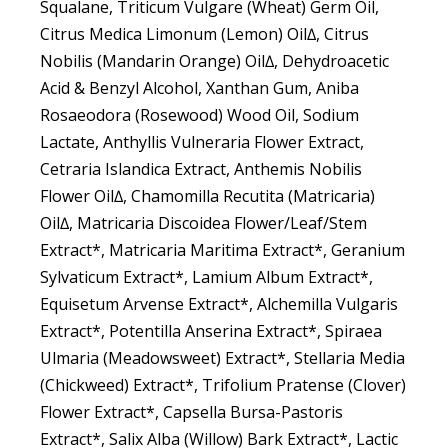
Squalane, Triticum Vulgare (Wheat) Germ Oil,
Citrus Medica Limonum (Lemon) Oil∆, Citrus
Nobilis (Mandarin Orange) Oil∆, Dehydroacetic
Acid & Benzyl Alcohol, Xanthan Gum, Aniba
Rosaeodora (Rosewood) Wood Oil, Sodium
Lactate, Anthyllis Vulneraria Flower Extract,
Cetraria Islandica Extract, Anthemis Nobilis
Flower Oil∆, Chamomilla Recutita (Matricaria)
Oil∆, Matricaria Discoidea Flower/Leaf/Stem
Extract*, Matricaria Maritima Extract*, Geranium
Sylvaticum Extract*, Lamium Album Extract*,
Equisetum Arvense Extract*, Alchemilla Vulgaris
Extract*, Potentilla Anserina Extract*, Spiraea
Ulmaria (Meadowsweet) Extract*, Stellaria Media
(Chickweed) Extract*, Trifolium Pratense (Clover)
Flower Extract*, Capsella Bursa-Pastoris
Extract*, Salix Alba (Willow) Bark Extract*, Lactic