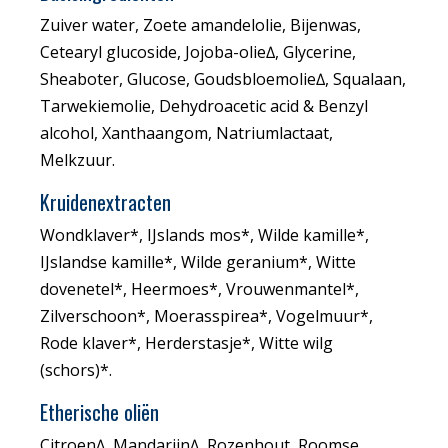
Zuiver water, Zoete amandelolie, Bijenwas,
Cetearyl glucoside, Jojoba-olie∆, Glycerine,
Sheaboter, Glucose, Goudsbloemolie∆, Squalaan,
Tarwekiemolie, Dehydroacetic acid & Benzyl
alcohol, Xanthaangom, Natriumlactaat,
Melkzuur.
Kruidenextracten
Wondklaver*, IJslands mos*, Wilde kamille*,
IJslandse kamille*, Wilde geranium*, Witte
dovenetel*, Heermoes*, Vrouwenmantel*,
Zilverschoon*, Moerasspirea*, Vogelmuur*,
Rode klaver*, Herderstasje*,
Witte wilg
(schors)*.
Etherische oliën
Citroen∆, Mandarijn∆, Rozenhout, Roomse