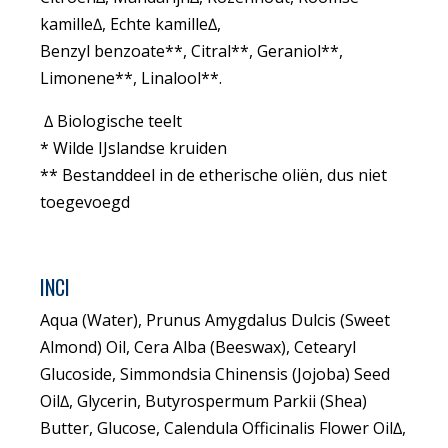
kamille∆, Echte kamille∆,
Benzyl benzoate**, Citral**, Geraniol**,
Limonene**, Linalool**.
∆ Biologische teelt
* Wilde IJslandse kruiden
** Bestanddeel in de etherische oliën, dus niet
toegevoegd
INCI
Aqua (Water), Prunus Amygdalus Dulcis (Sweet
Almond) Oil, Cera Alba (Beeswax), Cetearyl
Glucoside, Simmondsia Chinensis (Jojoba) Seed
Oil∆, Glycerin, Butyrospermum Parkii (Shea)
Butter, Glucose, Calendula Officinalis Flower Oil∆,