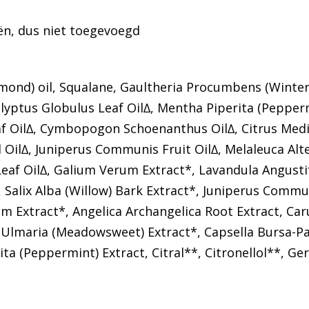
iën, dus niet toegevoegd
mond) oil, Squalane, Gaultheria Procumbens (Wint
yptus Globulus Leaf Oil∆, Mentha Piperita (Pepperm
Leaf Oil∆, Cymbopogon Schoenanthus Oil∆, Citrus Me
Oil∆, Juniperus Communis Fruit Oil∆, Melaleuca Alter
eaf Oil∆, Galium Verum Extract*, Lavandula Angustif
 Salix Alba (Willow) Bark Extract*, Juniperus Commu
ium Extract*, Angelica Archangelica Root Extract, Ca
a Ulmaria (Meadowsweet) Extract*, Capsella Bursa-Pas
ta (Peppermint) Extract, Citral**, Citronellol**, Ge