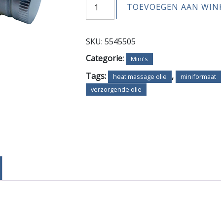
Heat
TOEVOEGEN AAN WI
Massage
Olie
Mini
SKU:
5545505
aantal
Categorie:
Mini's
Tags:
,
heat massage olie
miniformaat
verzorgende olie