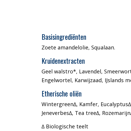
Basisingrediënten
Zoete amandelolie, Squalaan.
Kruidenextracten
Geel walstro*, Lavendel, Smeerwor
Engelwortel, Karwijzaad, IJslands
Etherische oliën
Wintergreen∆, Kamfer, Eucalyptus∆
Jeneverbes∆, Tea tree∆, Rozemarijn∆
∆ Biologische teelt