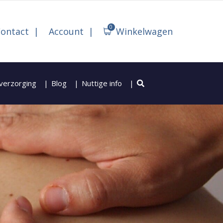
0
ontact
Account
Winkelwagen
verzorging
Blog
Nuttige info