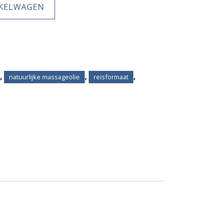
NKELWAGEN
,
,
,
natuurlijke massageolie
reisformaat