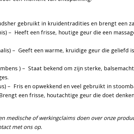
dsher gebruikt in kruidentradities en brengt een zac
is)
–
Heeft een frisse, houtige geur die een massa
alis)
–
Geeft een warme, kruidige geur die geliefd i
umbens )
–
Staat bekend om zijn sterke, balsemacht
ges.
us)
–
Fris en opwekkend en veel gebruikt in stoomb
Brengt een frisse, houtachtige geur die doet denken
en medische of werkingclaims doen over onze produc
tact met ons op.