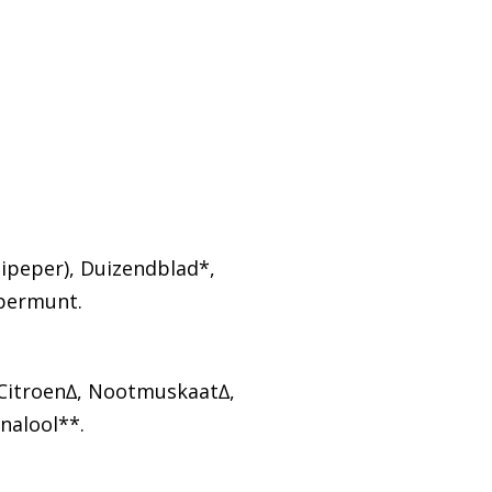
lipeper)
, Duizendblad*,
epermunt.
 Citroen∆, Nootmuskaat∆,
nalool**.