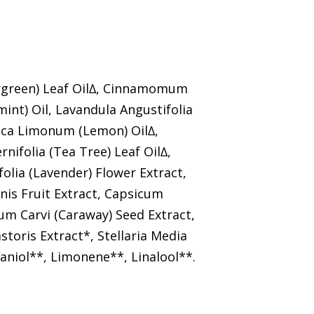
ergreen) Leaf Oil∆, Cinnamomum
int) Oil, Lavandula Angustifolia
dica Limonum (Lemon) Oil∆,
nifolia (Tea Tree) Leaf Oil∆,
olia (Lavender) Flower Extract,
nis Fruit Extract, Capsicum
rum Carvi (Caraway) Seed Extract,
toris Extract*, Stellaria Media
raniol**, Limonene**, Linalool**.