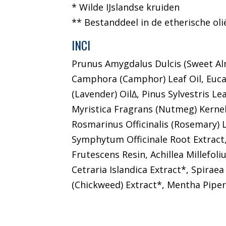
* Wilde IJslandse kruiden
** Bestanddeel in de etherische ol
INCI
Prunus Amygdalus Dulcis (Sweet Al
Camphora (Camphor) Leaf Oil, Eucal
(Lavender) Oil∆, Pinus Sylvestris 
Myristica Fragrans (Nutmeg) Kernel 
Rosmarinus Officinalis (Rosemary) L
Symphytum Officinale Root Extract,
Frutescens Resin, Achillea Millefol
Cetraria Islandica Extract*, Spirae
(Chickweed) Extract*, Mentha Piperi