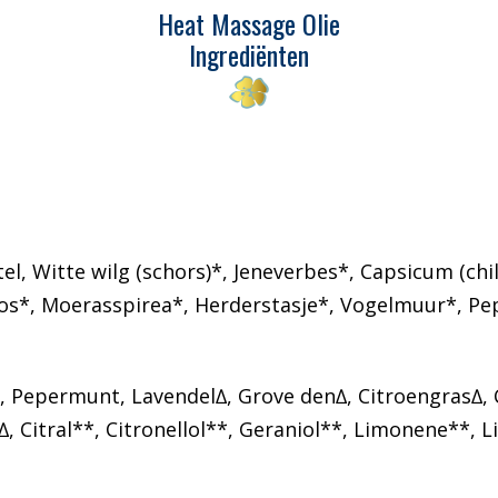
Heat Massage Olie
Ingrediënten
tel,
Witte wilg (schors)*
, Jeneverbes*,
Capsicum (chi
 mos*, Moerasspirea*, Herderstasje*, Vogelmuur*, P
, Pepermunt, Lavendel∆, Grove den∆, Citroengras∆,
, Citral**, Citronellol**, Geraniol**, Limonene**, Li