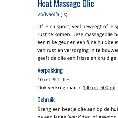
Heat Massage Olie
Vöðvaolía (Is)
Of je nu sport, veel beweegt of je
rust te komen.
Deze massageolie be
een rijke geur en een fijne huidbele
van rust en verzorging in te bouwe
geeft de olie een frisse en kruidig
Verpakking
10 ml PET- fles
Ook verkrijgbaar in
100 ml
,
500 ml
Gebruik
Breng een beetje olie aan op de hui
na een lange (werk)dag, of gewoo