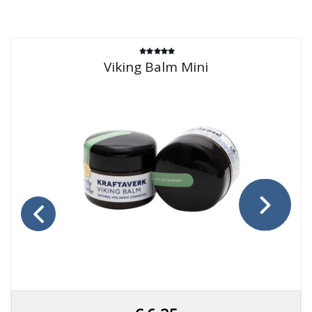
Gewaardeerd
Viking Balm Mini
4.83
uit 5