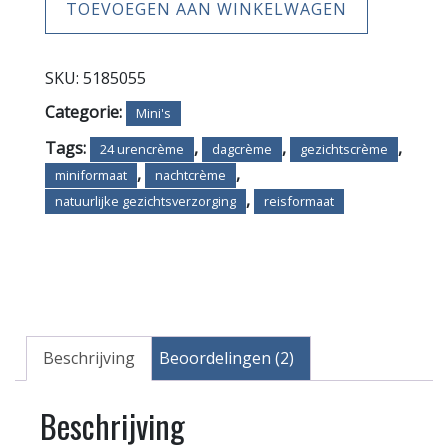
TOEVOEGEN AAN WINKELWAGEN
mini
aantal
SKU:
5185055
Categorie:
Mini's
Tags:
,
,
,
24 urencrème
dagcrème
gezichtscrème
,
,
miniformaat
nachtcrème
,
natuurlijke gezichtsverzorging
reisformaat
Beschrijving
Beoordelingen (2)
Beschrijving