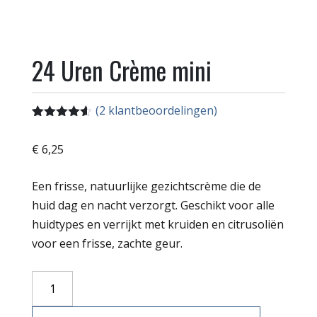
24 Uren Crème mini
(
2
klantbeoordelingen)
Gewaardeerd
2
4.50
op 5
€
6,25
gebaseerd
op
klant
waarderingen
Een frisse, natuurlijke gezichtscrème die de
huid dag en nacht verzorgt. Geschikt voor alle
huidtypes en verrijkt met kruiden en citrusoliën
voor een frisse, zachte geur.
24
Uren
Crème