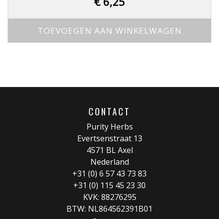
€
6,25
TOEVOEGEN AAN WINKELWAGEN
CONTACT
Purity Herbs
Evertsenstraat 13
4571 BL Axel
Nederland
+31 (0) 6 57 43 73 83
+31 (0) 115 45 23 30
KVK: 88276295
BTW: NL864562391B01