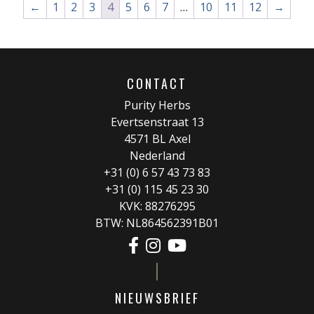
←
1
2
3
4
5
6
7
…
10
11
12
→
CONTACT
Purity Herbs
Evertsenstraat 13
4571 BL Axel
Nederland
+31 (0) 6 57 43 73 83
+31 (0) 115 45 23 30
KVK: 88276295
BTW: NL864562391B01
NIEUWSBRIEF