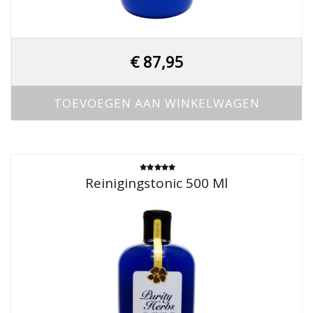
€
87,95
TOEVOEGEN AAN WINKELWAGEN
Gewaardeerd
Reinigingstonic 500 Ml
5.00
uit 5