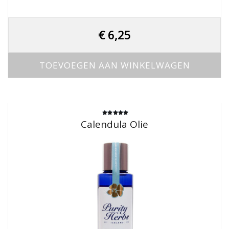
€
6,25
TOEVOEGEN AAN WINKELWAGEN
Gewaardeerd
Calendula Olie
5.00
uit 5