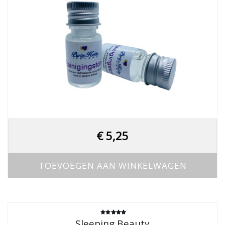
€
5,25
TOEVOEGEN AAN WINKELWAGEN
Gewaardeerd
Sleeping Beauty
5.00