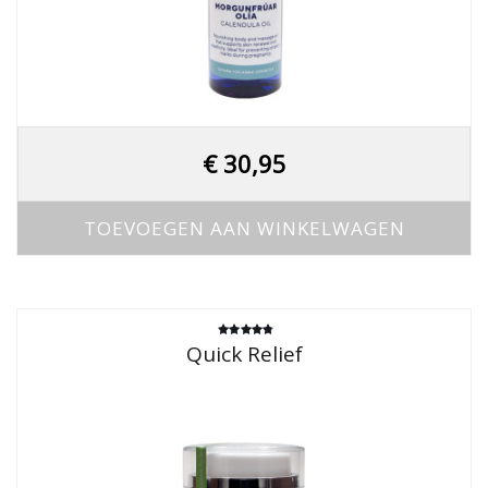
€
30,95
TOEVOEGEN AAN WINKELWAGEN
Gewaardeerd
Quick Relief
4.33
uit 5