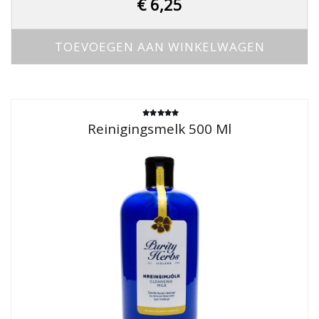
€
6,25
TOEVOEGEN AAN WINKELWAGEN
Gewaardeerd
Reinigingsmelk 500 Ml
5.00
uit 5