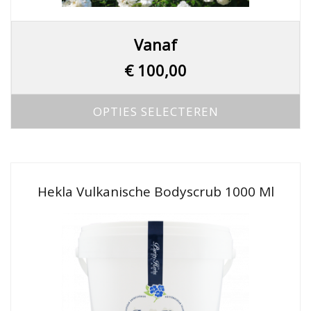
Dit
Vanaf
product
heeft
€
100,00
meerdere
variaties.
OPTIES SELECTEREN
Deze
optie
kan
gekozen
Hekla Vulkanische Bodyscrub 1000 Ml
worden
op
de
productpagina