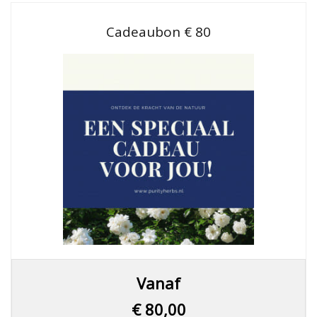
kan
gekozen
Cadeaubon € 80
worden
op
de
productpagina
Dit
Vanaf
product
heeft
€
80,00