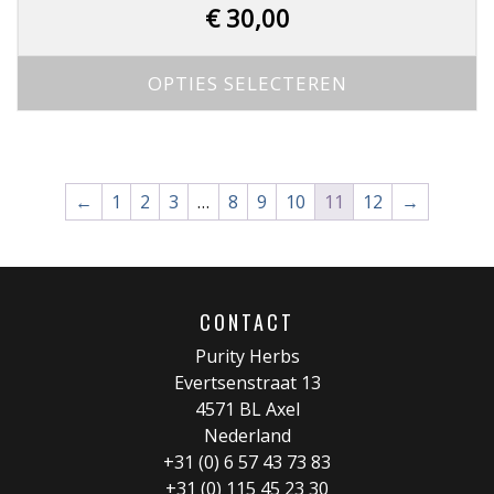
heeft
€
30,00
meerdere
variaties.
OPTIES SELECTEREN
Deze
optie
kan
gekozen
←
1
2
3
…
8
9
10
11
12
→
worden
op
de
productpagina
CONTACT
Purity Herbs
Evertsenstraat 13
4571 BL Axel
Nederland
+31 (0) 6 57 43 73 83
+31 (0) 115 45 23 30