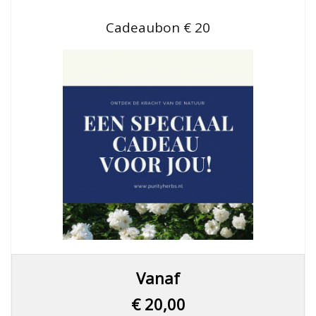
Cadeaubon € 20
Dit
Vanaf
product
heeft
€
20,00