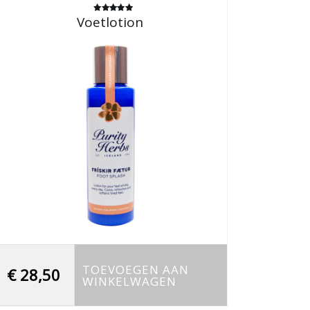
Voetlotion
Gewaardeerd
5.00
uit 5
TOEVOEGEN AAN
€
28,50
WINKELWAGEN