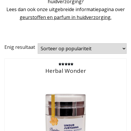
huidverzorging?
Lees dan ook onze uitgebreide informatiepagina over
geurstoffen en parfum in huidverzorging.
Enig resultaat
Gewaardeerd
Herbal Wonder
5.00
uit 5