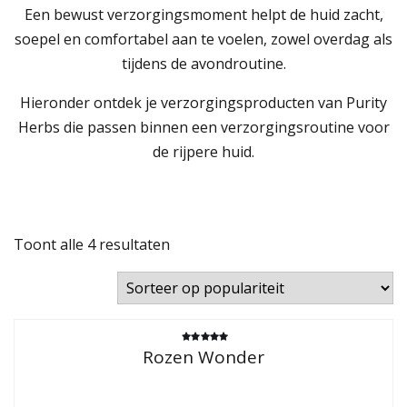
Een bewust verzorgingsmoment helpt de huid zacht,
soepel en comfortabel aan te voelen, zowel overdag als
tijdens de avondroutine.
Hieronder ontdek je verzorgingsproducten van Purity
Herbs die passen binnen een verzorgingsroutine voor
de rijpere huid.
Gesorteerd
Toont alle 4 resultaten
op
populariteit
Gewaardeerd
Rozen Wonder
4.86
uit 5