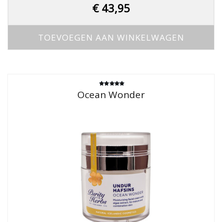
€
43,95
TOEVOEGEN AAN WINKELWAGEN
Gewaardeerd
Ocean Wonder
4.67
uit 5