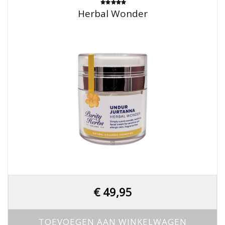
Gewaardeerd
Herbal Wonder
5.00
uit 5
€
49,95
TOEVOEGEN AAN WINKELWAGEN