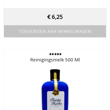
€
6,25
TOEVOEGEN AAN WINKELWAGEN
Gewaardeerd
Reinigingsmelk 500 Ml
5.00
uit 5