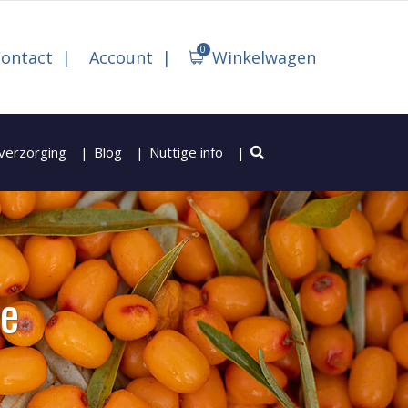
0
ontact
Account
Winkelwagen
verzorging
Blog
Nuttige info
me