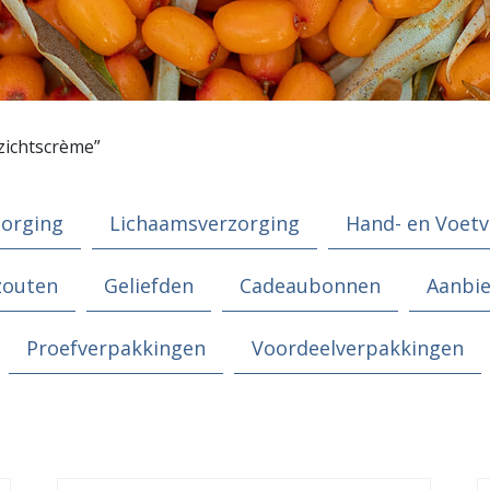
zichtscrème”
zorging
Lichaamsverzorging
Hand- en Voetv
zouten
Geliefden
Cadeaubonnen
Aanbi
Proefverpakkingen
Voordeelverpakkingen