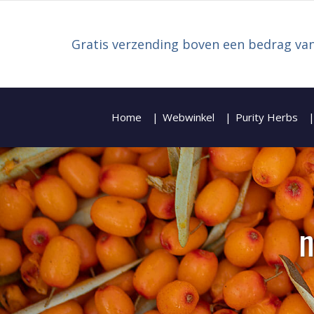
Gratis verzending boven een bedrag van
Home
Webwinkel
Purity Herbs
Zoeken naar:
n