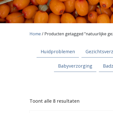
Home
/ Producten getagged “natuurlijke ge
Huidproblemen
Gezichtsver
Babyverzorging
Bad
Gesorteerd
Toont alle 8 resultaten
op