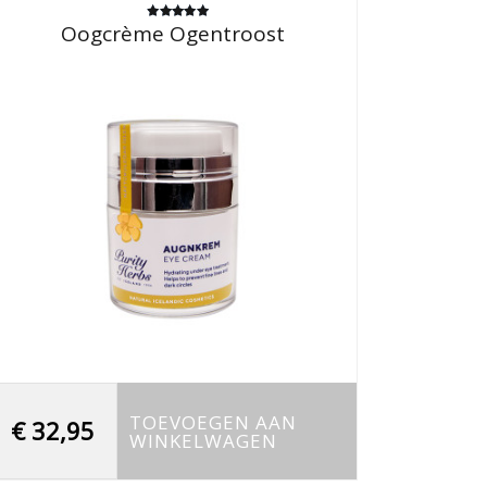
Oogcrème Ogentroost
Gewaardeerd
5.00
uit 5
TOEVOEGEN AAN
€
32,95
WINKELWAGEN