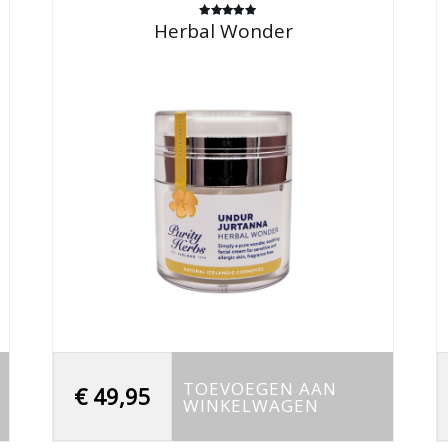
Herbal Wonder
Gewaardeerd
5.00
uit 5
TOEVOEGEN AAN
€
49,95
WINKELWAGEN