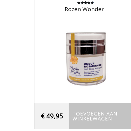
populariteit
Rozen Wonder
Gewaardeerd
4.86
uit 5
TOEVOEGEN AAN
€
49,95
WINKELWAGEN