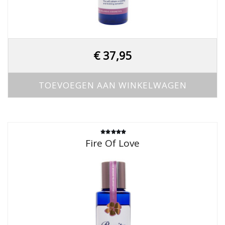
€
37,95
TOEVOEGEN AAN WINKELWAGEN
Gewaardeerd
Fire Of Love
4.67
uit 5