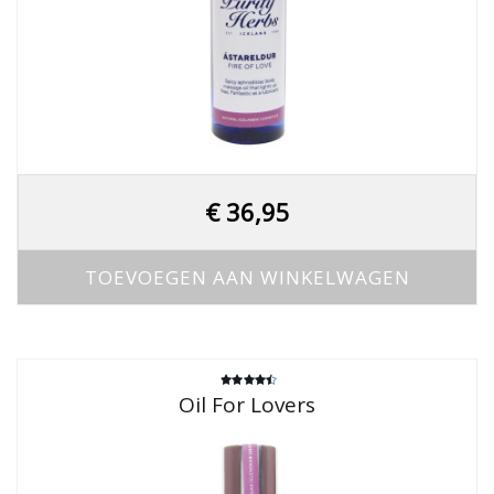
€
36,95
TOEVOEGEN AAN WINKELWAGEN
Gewaardeerd
Oil For Lovers
4.00
uit 5