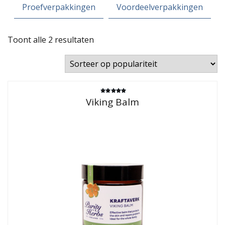
Proefverpakkingen
Voordeelverpakkingen
Gesorteerd
Toont alle 2 resultaten
op
populariteit
Gewaardeerd
Viking Balm
4.95
uit 5