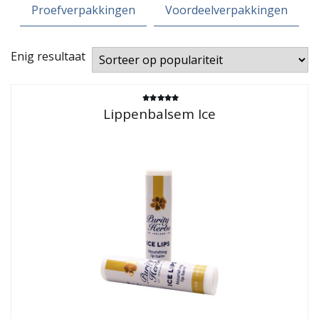
Proefverpakkingen
Voordeelverpakkingen
Enig resultaat
Gewaardeerd
Lippenbalsem Ice
4.71
uit 5