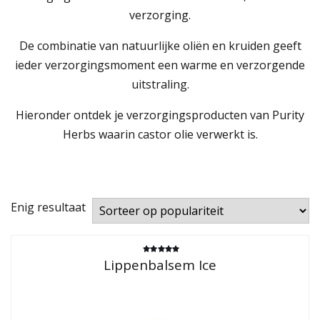
verzorging.
De combinatie van natuurlijke oliën en kruiden geeft
ieder verzorgingsmoment een warme en verzorgende
uitstraling.
Hieronder ontdek je verzorgingsproducten van Purity
Herbs waarin castor olie verwerkt is.
Enig resultaat
Gewaardeerd
Lippenbalsem Ice
4.71
uit 5