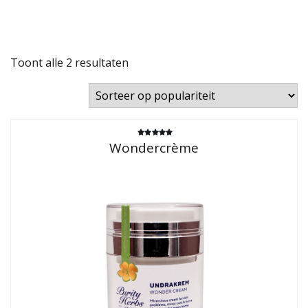
Gesorteerd
Toont alle 2 resultaten
op
populariteit
Gewaardeerd
Wondercrème
5.00
uit 5